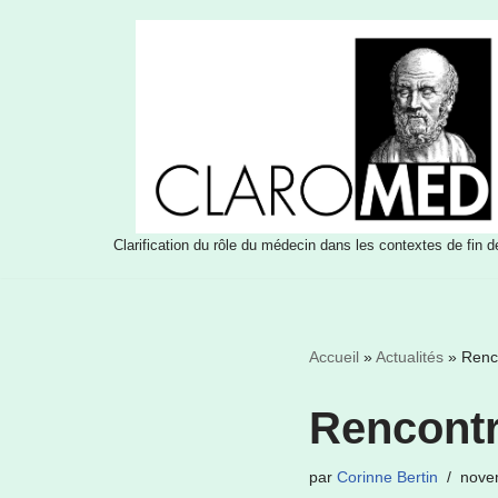
Aller
au
contenu
Clarification du rôle du médecin dans les contextes de fin d
Accueil
»
Actualités
»
Renc
Rencontr
par
Corinne Bertin
nove