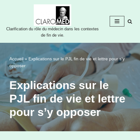
Aller
au
Clarification du rôle du médecin dans les contextes
contenu
de fin de vie.
Accueil
»
Explications sur le PJL fin de vie et lettre pour s’y
opposer
Explications sur le
PJL fin de vie et lettre
pour s’y opposer